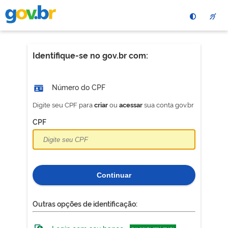
Pular
para
o
conteÃºdo
principal
Identifique-se no gov.br com:
Número do CPF
Digite seu CPF para
ou
sua conta gov.br
criar
acessar
CPF
Continuar
Outras opções de identificação: